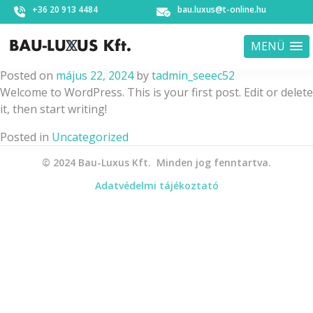
+36 20 913 4484
bau.luxus@t-online.hu
Hello world!
Skip
MENÜ
to
content
Posted on
május 22, 2024
by
tadmin_seeec52
Welcome to WordPress. This is your first post. Edit or delete
it, then start writing!
Posted in
Uncategorized
© 2024 Bau-Luxus Kft. Minden jog fenntartva.
Adatvédelmi tájékoztató